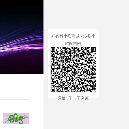
好有料小吃商城 - 沙县小
吃配料网
微信“扫一扫”浏览