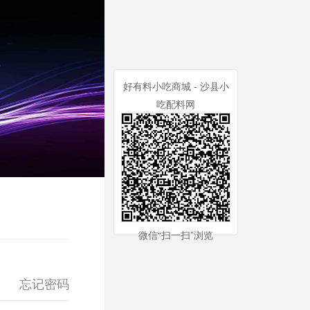
好有料小吃商城 - 沙县小
吃配料网
微信“扫一扫”浏览
忘记密码