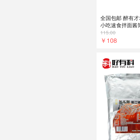
全国包邮 醉有才
小吃速食拌面酱
京杂酱面酱
115.00
￥108