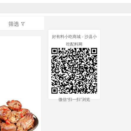
筛选
好有料小吃商城 - 沙县小
吃配料网
微信“扫一扫”浏览