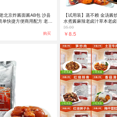
老北京炸酱面酱AB包 沙县
【试用装】蒸不赖 金汤酱
简单快捷方便商用配方 老北
水煮酱麻辣老卤汁草本老卤
用方法在详情页中 蒸不赖
35.00
￥8.5
香辣酸豆角鱼酸菜 可配小
购买
佐餐开胃下酒小菜