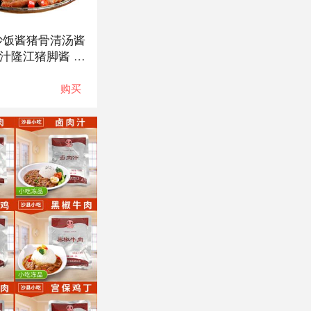
炒饭酱猪骨清汤酱
汁隆江猪脚酱 使
梅菜笋丝免炒酸菜
吃拌粉拌面拌米饭
购买