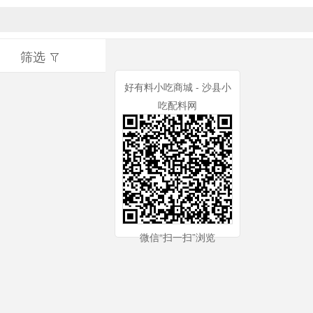
筛选
好有料小吃商城 - 沙县小
吃配料网
微信“扫一扫”浏览