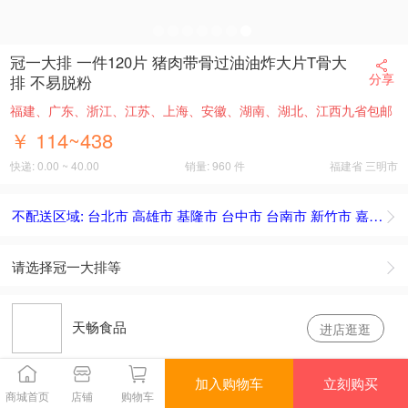
冠一大排 一件120片 猪肉带骨过油油炸大片T骨大
分享
排 不易脱粉
福建、广东、浙江、江苏、上海、安徽、湖南、湖北、江西九省包邮
￥ 114~438
快递: 0.00 ~ 40.00
销量: 960 件
福建省 三明市
不配送区域: 台北市 高雄
请选择冠一大排等
天畅食品
进店逛逛
上拉返回商品详情
加入购物车
立刻购买
评价(1)
100%
好评
商城首页
店铺
购物车