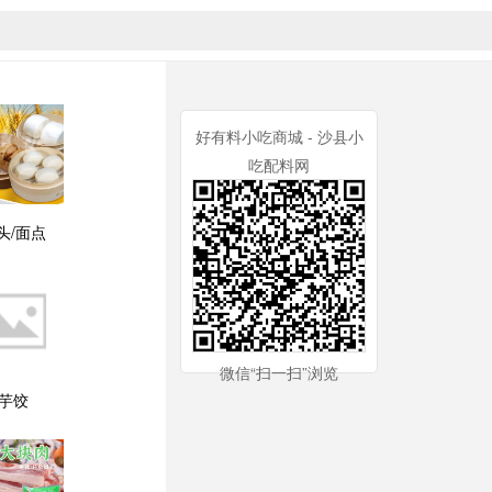
好有料小吃商城 - 沙县小
吃配料网
头/面点
微信“扫一扫”浏览
芋饺