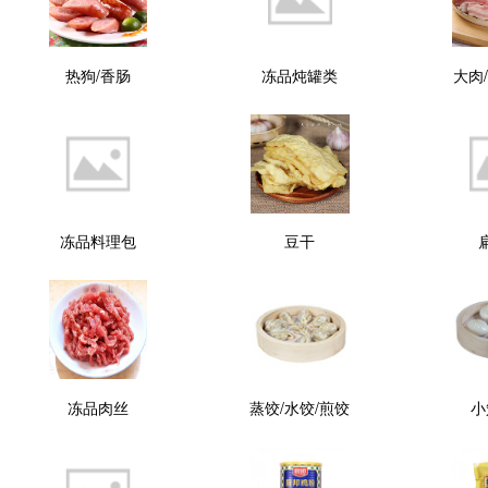
热狗/香肠
冻品炖罐类
大肉
冻品料理包
豆干
冻品肉丝
蒸饺/水饺/煎饺
小