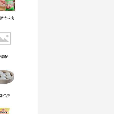
/猪大块肉
扁肉馅
笼包类