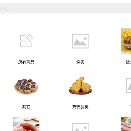
所有商品
烧卖
馒
其它
鸡鸭腿类