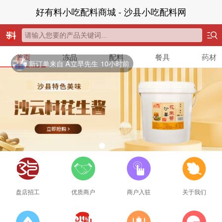
好有料小吃配料商城 - 沙县小吃配料网
首页
冻品
配料
餐具
药材
新订单来自 A立早先生
10小时前
盘店招工
优质商户
商户入驻
关于我们